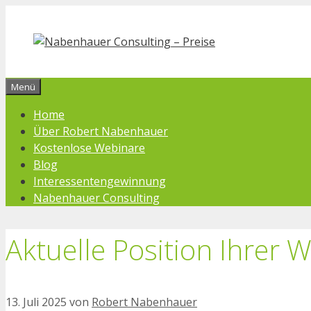
Zum
Inhalt
springen
Menü
Home
Über Robert Nabenhauer
Kostenlose Webinare
Blog
Interessentengewinnung
Nabenhauer Consulting
Aktuelle Position Ihrer 
13. Juli 2025
von
Robert Nabenhauer