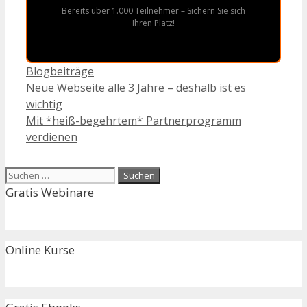
Bereits über 1.000 Teilnehmer – Sichern Sie sich
Ihren Platz!
Kategorien
Blogbeiträge
Neue Webseite alle 3 Jahre – deshalb ist es
wichtig
Mit *heiß-begehrtem* Partnerprogramm
verdienen
Suchen
nach:
Gratis Webinare
Online Kurse