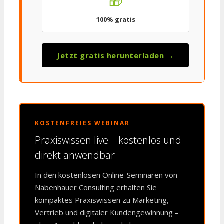
🎁
100% gratis
Jetzt gratis herunterladen →
KOSTENFREIES WEBINAR
Praxiswissen live – kostenlos und
direkt anwendbar
In den kostenlosen Online-Seminaren von
Nabenhauer Consulting erhalten Sie
kompaktes Praxiswissen zu Marketing,
Vertrieb und digitaler Kundengewinnung –