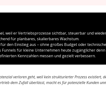
l, weil er Vertriebsprozesse sichtbar, steuerbar und wiede
ichend für planbares, skalierbares Wachstum.
cht für den Einstieg aus – ohne großes Budget oder technisch
s Funnels für kleine Unternehmen heute zugänglicher denn 
 definierten Kennzahlen messen und gezielt verbessern.
zial verloren geht, weil kein strukturierter Prozess existiert, de
trieb dem Zufall überlässt, macht es für potenzielle Kunden unn