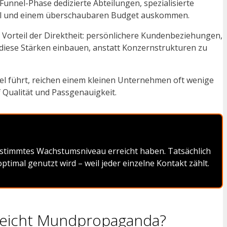
Funnel-Phase dedizierte Abteilungen, spezialisierte
ool und einem überschaubaren Budget auskommen.
orteil der Direktheit: persönlichere Kundenbeziehungen,
 diese Stärken einbauen, anstatt Konzernstrukturen zu
el führt, reichen einem kleinen Unternehmen oft wenige
f Qualität und Passgenauigkeit.
 bestimmtes Wachstumsniveau erreicht haben. Tatsächlich
timal genutzt wird – weil jeder einzelne Kontakt zählt.
 reicht Mundpropaganda?