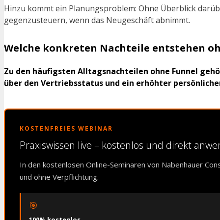
Hinzu kommt ein Planungsproblem: Ohne Überblick darüber,
gegenzusteuern, wenn das Neugeschäft abnimmt.
Welche konkreten Nachteile entstehen ohn
Zu den häufigsten Alltagsnachteilen ohne Funnel ge
über den Vertriebsstatus und ein erhöhter persönlich
KOSTENFREIES WEBINAR
Praxiswissen live – kostenlos und direkt anw
In den kostenlosen Online-Seminaren von Nabenhauer Cons
und ohne Verpflichtung.
🎯
100% kostenlos