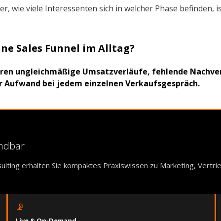
 wie viele Interessenten sich in welcher Phase befinden, 
e Sales Funnel im Alltag?
hören ungleichmäßige Umsatzverläufe, fehlende Nachv
er Aufwand bei jedem einzelnen Verkaufsgespräch.
endbar
ulting erhalten Sie kompaktes Praxiswissen zu Marketing, Vertr
📡
Live & On-Demand