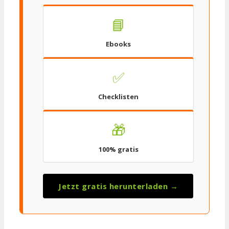
📘
Ebooks
✅
Checklisten
🎁
100% gratis
Jetzt gratis herunterladen →