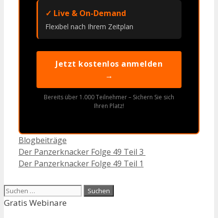
✓ Live & On-Demand
Flexibel nach Ihrem Zeitplan
Jetzt kostenlos anmelden
→
Bereits über 1.000 Teilnehmer – Sichern Sie sich
Ihren Platz!
Kategorien
Blogbeiträge
Der Panzerknacker Folge 49 Teil 3
Der Panzerknacker Folge 49 Teil 1
Suchen
nach:
Gratis Webinare