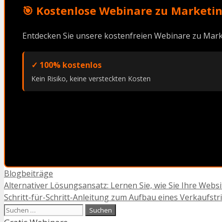
🎯 Kostenlose Webinare zu Marketin
Entdecken Sie unsere kostenfreien Webinare zu Mark
✓ 100% kostenlos
Kein Risiko, keine versteckten Kosten
Kategorien
Blogbeiträge
Alternativer Lösungsansatz: Lernen Sie, wie Sie Ihre We
Schritt-für-Schritt-Anleitung zum Aufbau eines Verkaufst
Suchen
nach: