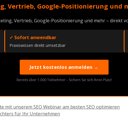
g, Vertrieb, Google-Positionierung und 
eting, Vertrieb, Google-Positionierung und mehr – direkt
✓ Sofort anwendbar
Praxiswissen direkt umsetzbar
Jetzt kostenlos anmelden →
Bereits über 1.000 Teilnehmer – Sichern Sie sich Ihren Platz!
bsite mit unserem SEO Webinar am besten SEO optimieren
richters für Ihr Unternehmen