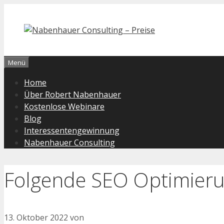
Zum
Inhalt
springen
Menü
Home
Über Robert Nabenhauer
Kostenlose Webinare
Blog
Interessentengewinnung
Nabenhauer Consulting
Folgende SEO Optimierun
13. Oktober 2022
von