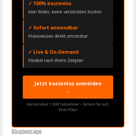
✓ 100% kostenlos
Kein Risiko, keine versteckten Kosten
✓ Sofort anwendbar
Praxiswissen direkt umsetzbar
✓ Live & On-Demand
Flexibel nach Ihrem Zeitplan
Jetzt kostenlos anmelden
→
Bereits über 1.000 Teilnehmer – Sichern Sie sich
Ihren Platz!
Kategorien
Blogbeiträge