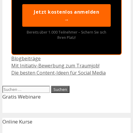
Jetzt kostenlos anmelden
→
Bereits über 1.000 Teilnehmer – Sichern Sie sich
Ihren Platz!
Kategorien
Blogbeiträge
Mit Initiativ-Bewerbung zum Traumjob!
Die besten Content-Ideen für Social Media
Suchen
nach:
Gratis Webinare
Online Kurse