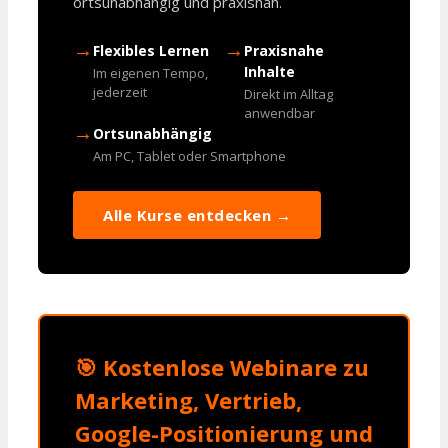
ortsunabhängig und praxisnah.
→
→
Flexibles Lernen
Praxisnahe
Inhalte
Im eigenen Tempo,
jederzeit
Direkt im Alltag
anwendbar
→
Ortsunabhängig
Am PC, Tablet oder Smartphone
Alle Kurse entdecken →
🎯 Kostenlose Webinare zu
Marketing, Vertrieb,
Google-Positionierung und