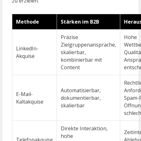
zu erzielen.
Methode
Stärken im B2B
Herau
Präzise
Hohe
Zielgruppenansprache,
Wettbe
LinkedIn-
skalierbar,
Qualitä
Akquise
kombinierbar mit
Anspra
Content
entsch
Rechtli
Automatisierbar,
Anford
E-Mail-
dokumentierbar,
Spam-Fi
Kaltakquise
skalierbar
Öffnun
schlech
Direkte Interaktion,
Zeitint
hohe
Telefonakquise
Ablehu