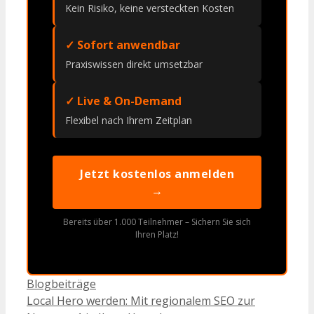
Kein Risiko, keine versteckten Kosten
✓ Sofort anwendbar
Praxiswissen direkt umsetzbar
✓ Live & On-Demand
Flexibel nach Ihrem Zeitplan
Jetzt kostenlos anmelden
→
Bereits über 1.000 Teilnehmer – Sichern Sie sich
Ihren Platz!
Kategorien
Blogbeiträge
Local Hero werden: Mit regionalem SEO zur