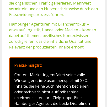
sie organischen Traffic generieren, Mehrwert
vermitteln und den Nutzer schrittweise durch den
Entscheidungsprozess führen.
Hamburger Agenturen mit Branchenfokus –
etwa auf Logistik, Handel oder Medien – können
dabei auf themenspezifisches Kontextwissen
zurückgreifen, das die inhaltliche Qualität und
Relevanz der produzierten Inhalte erhöht.
Praxis-Insight:
Content Marketing entfaltet seine volle
Wirkung erst im Zusammenspiel mit SEO.
Inhalte, die keine Suchintention bedienen
oder technisch nicht auffindbar sind,
erreichen selten ihre Zielgruppe. Eine
Hamburger Agentur, die beide Disziplinen