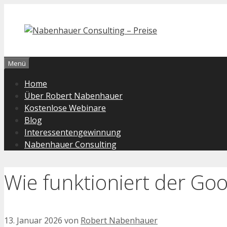
Zum
Inhalt
springen
Menü
Home
Über Robert Nabenhauer
Kostenlose Webinare
Blog
Interessentengewinnung
Nabenhauer Consulting
Wie funktioniert der Goo
13. Januar 2026
von
Robert Nabenhauer