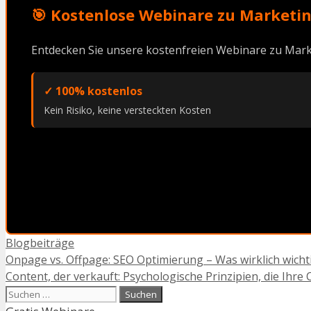
🎯 Kostenlose Webinare zu Marketin
Entdecken Sie unsere kostenfreien Webinare zu Mark
✓ 100% kostenlos
Kein Risiko, keine versteckten Kosten
Kategorien
Blogbeiträge
Onpage vs. Offpage: SEO Optimierung – Was wirklich wichti
Content, der verkauft: Psychologische Prinzipien, die Ihre
Suchen
nach: