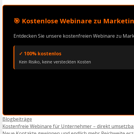
🎯 Kostenlose Webinare zu Marketin
Entdecken Sie unsere kostenfreien Webinare zu Mark
✓ 100% kostenlos
Kein Risiko, keine versteckten Kosten
Kategorien
Blogbeiträge
Kostenfreie Webinare für Unternehmer – direkt umsetzbar
Neue Kontakte gewinnen und endlich mehr Reichweite erz