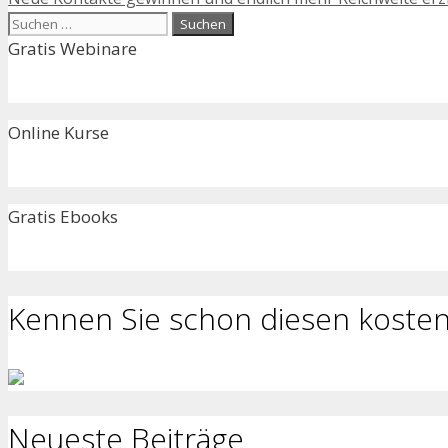
Suchen
nach:
Gratis Webinare
Online Kurse
Gratis Ebooks
Kennen Sie schon diesen kosten
Neueste Beiträge