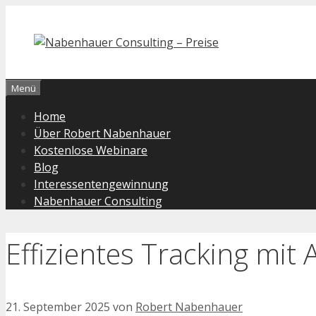
Zum
Inhalt
springen
Menü
Home
Über Robert Nabenhauer
Kostenlose Webinare
Blog
Interessentengewinnung
Nabenhauer Consulting
Effizientes Tracking mit 
21. September 2025
von
Robert Nabenhauer