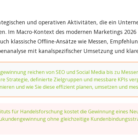
gischen und operativen Aktivitäten, die ein Untern
n. Im Macro-Kontext des modernen Marketings 2026 um
ch klassische Offline-Ansätze wie Messen, Empfehlun
analyse mit kanalspezifischer Umsetzung und klaren
nnung reichen von SEO und Social Media bis zu Messen und
e Strategie, definierte Zielgruppen und messbare KPIs verp
ieren und wie Sie diese effizient planen, umsetzen und mes
stituts für Handelsforschung kostet die Gewinnung eines Ne
ukundengewinnung ohne gleichzeitige Kundenbindungsstrate