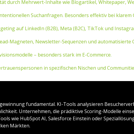
ät durch Mehrwert-Inhalte wie Blogartikel, Whitepaper, We
intentionellen Suchanfragen. Besonders effektiv bei klare
geting auf LinkedIn (B2B), Meta (B2C), TikTok und Instagr
Lead-Magneten, Newsletter-Sequenzen und automatisierte 
visionsmodelle – besonders stark im E-Commerce.
rtrauenspersonen in spezifischen Nischen und Communitie
gewinnung fundamental. KI-Tools analysieren Besucherverha
ichkeit. Unternehmen, die prädiktive Scoring-Modelle eins
 Tools wie HubSpot AI, Salesforce Einstein oder Speziallösu
rken Märkten.