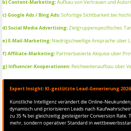
b) Content-Marketing:
Aufbau von Vertrauen und Autorit
c) Google Ads / Bing Ads:
Sofortige Sichtbarkeit bei hoch
d) Social Media Advertising:
Zielgruppenspezifisches Tar
e) E-Mail-Marketing:
Niedrigschwellige Ansprache über 
f) Affiliate-Marketing:
Partnerbasierte Akquise über Pro
g) Influencer-Kooperationen:
Reichweitenaufbau über Ve
Expert Insight: KI-gestützte Lead-Generierung 2026
Künstliche Intelligenz verändert die Online-Neukunden
dynamisch und priorisieren Leads nach Kaufwahrscheinl
zu 35 % bei gleichzeitig gesteigerter Conversion Rate.
mehr, sondern operativer Standard in wettbewerbssta