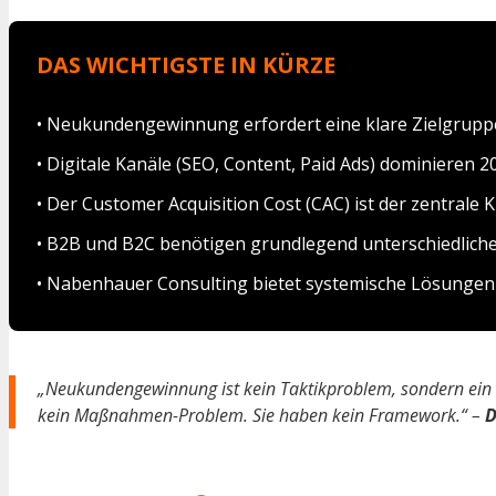
DAS WICHTIGSTE IN KÜRZE
• Neukundengewinnung erfordert eine klare Zielgrupp
• Digitale Kanäle (SEO, Content, Paid Ads) dominieren 2
• Der Customer Acquisition Cost (CAC) ist der zentrale
• B2B und B2C benötigen grundlegend unterschiedlic
• Nabenhauer Consulting bietet systemische Lösunge
„Neukundengewinnung ist kein Taktikproblem, sondern ein 
kein Maßnahmen-Problem. Sie haben kein Framework.“ –
D