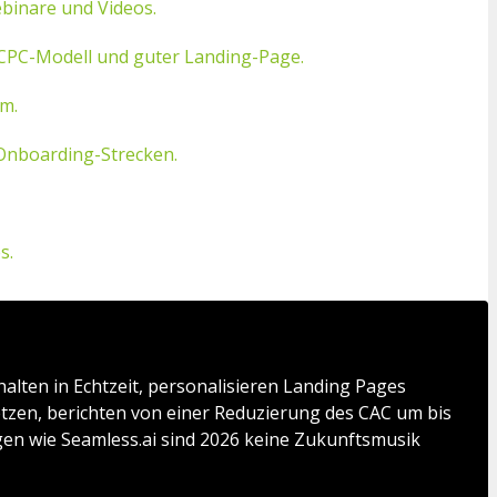
binare und Videos.
m CPC-Modell und guter Landing-Page.
am.
Onboarding-Strecken.
s.
lten in Echtzeit, personalisieren Landing Pages
etzen, berichten von einer Reduzierung des CAC um bis
ngen wie Seamless.ai sind 2026 keine Zukunftsmusik