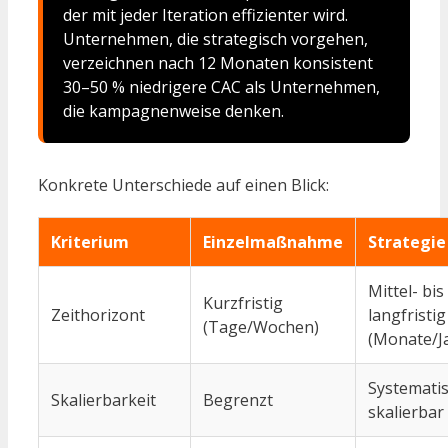
der mit jeder Iteration effizienter wird.
Unternehmen, die strategisch vorgehen,
verzeichnen nach 12 Monaten konsistent
30–50 % niedrigere CAC als Unternehmen,
die kampagnenweise denken.
Konkrete Unterschiede auf einen Blick:
Kriterium
Einzelmaßnahme
Strategie
Mittel- bis
Kurzfristig
Zeithorizont
langfristig
(Tage/Wochen)
(Monate/J
Systemati
Skalierbarkeit
Begrenzt
skalierbar