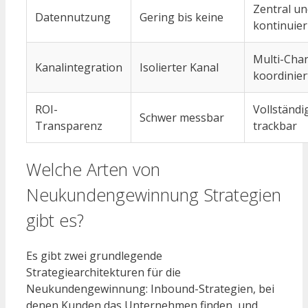
Zentral un
Datennutzung
Gering bis keine
kontinuier
Multi-Chan
Kanalintegration
Isolierter Kanal
koordinier
ROI-
Vollständi
Schwer messbar
Transparenz
trackbar
Welche Arten von
Neukundengewinnung Strategien
gibt es?
Es gibt zwei grundlegende
Strategiearchitekturen für die
Neukundengewinnung: Inbound-Strategien, bei
denen Kunden das Unternehmen finden, und